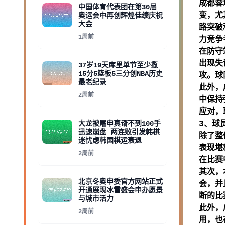
成都蓉
中国体育代表团在第30届
变，尤
奥运会中再创辉煌佳绩庆祝
大会
路突破
1周前
力竞争
在防守
出现失
37岁19天库里单节至少揽
15分5篮板5三分创NBA历史
攻。球
最老纪录
此外，
2周前
中保持
应对，
大龙被屠申真谞不到100手
3、球
迅速崩盘 两连败引发韩棋
除了整
迷忧虑韩国棋运衰退
表现堪
2周前
在比赛
其次，
北京冬奥申委官方网站正式
会，并
开通展现冰雪盛会申办愿景
断的比
与城市活力
此外，
2周前
用，也