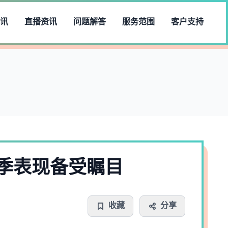
视讯
直播资讯
问题解答
服务范围
客户支持
季表现备受瞩目
收藏
分享